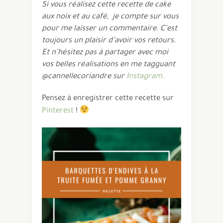
Si vous réalisez cette recette de cake
aux noix et au café, je compte sur vous
pour me laisser un commentaire. C’est
toujours un plaisir d’avoir vos retours.
Et n’hésitez pas à partager avec moi
vos belles réalisations en me tagguant
@cannellecoriandre sur
Instagram.
Pensez à enregistrer cette recette sur
Pinterest
!