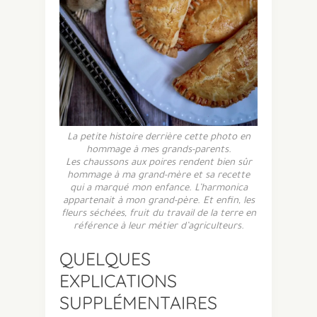
La petite histoire derrière cette photo en
hommage à mes grands-parents.
Les chaussons aux poires rendent bien sûr
hommage à ma grand-mère et sa recette
qui a marqué mon enfance. L’harmonica
appartenait à mon grand-père. Et enfin, les
fleurs séchées, fruit du travail de la terre en
référence à leur métier d’agriculteurs.
QUELQUES
EXPLICATIONS
SUPPLÉMENTAIRES