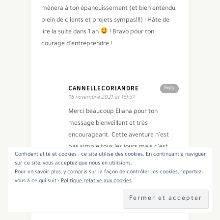
mènera à ton épanouissement (et bien entendu,
plein de clients et projets sympas!!!) ! Hâte de
lire la suite dans 1 an
! Bravo pour ton
courage d’entreprendre !
CANNELLECORIANDRE
Reply
18 novembre 2021 at 15h37
Merci beaucoup Eliana pour ton
message bienveillant et très
encourageant. Cette aventure n’est
pas simple tous les jours mais c’est
Confidentialité et cookies : ce site utilise des cookies. En continuant à naviguer
très challenging et épanouissant. Et je
sur ce site, vous acceptez que nous en utilisions.
pense que ces aspects sont très
Pour en savoir plus, y compris sur la façon de contrôler les cookies, reportez-
vous à ce qui suit :
Politique relative aux cookies
importants.